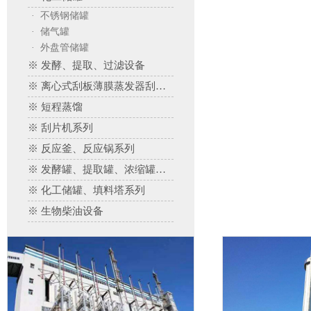
· 不锈钢储罐
· 储气罐
· 外盘管储罐
※ 发酵、提取、过滤设备
※ 离心式刮板薄膜蒸发器刮板蒸发器、多效蒸发器
※ 短程蒸馏
※ 刮片机系列
※ 反应釜、反应锅系列
※ 发酵罐、提取罐、浓缩罐系列
※ 化工储罐、填料塔系列
※ 生物柴油设备