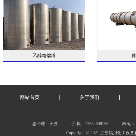
乙醇精馏塔
糠
网站首页
关于我们
总经理：王波
手 机：13382898158
网 站：w
Copy right © 2021 江苏锡