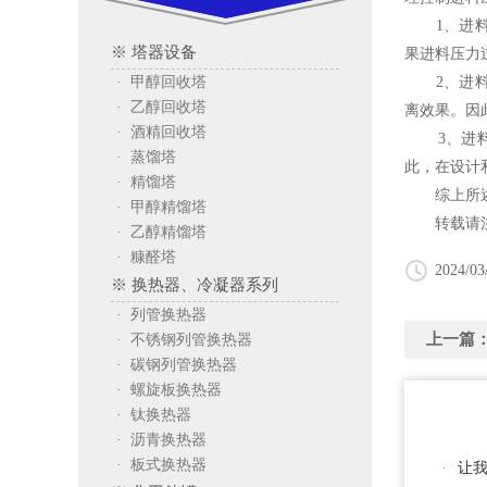
1、进料压
※ 塔器设备
果进料压力
· 甲醇回收塔
2、进料压
· 乙醇回收塔
离效果。因
· 酒精回收塔
3、进料压
· 蒸馏塔
此，在设计
· 精馏塔
综上所述，
· 甲醇精馏塔
转载请注
· 乙醇精馏塔
· 糠醛塔
2024/03
※ 换热器、冷凝器系列
· 列管换热器
上一篇
· 不锈钢列管换热器
· 碳钢列管换热器
· 螺旋板换热器
· 钛换热器
· 沥青换热器
· 板式换热器
·
让