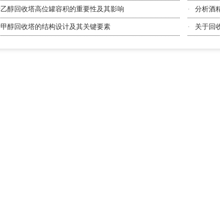
析乙醇回收塔高位罐容积的重要性及其影响
·
分析酒
析甲醇回收塔的结构设计及其关键要素
·
关于回