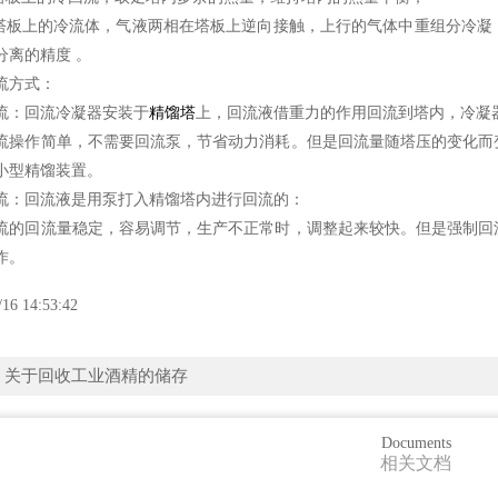
板上的冷流体，气液两相在塔板上逆向接触，上行的气体中重组分冷凝
分离的精度 。
方式：
：回流冷凝器安装于
精馏塔
上，回流液借重力的作用回流到塔内，冷凝
作简单，不需要回流泵，节省动力消耗。但是回流量随塔压的变化而变
小型精馏装置。
：回流液是用泵打入精馏塔内进行回流的：
回流量稳定，容易调节，生产不正常时，调整起来较快。但是强制回流
作。
/16 14:53:42
：
关于回收工业酒精的储存
Documents
相关文档